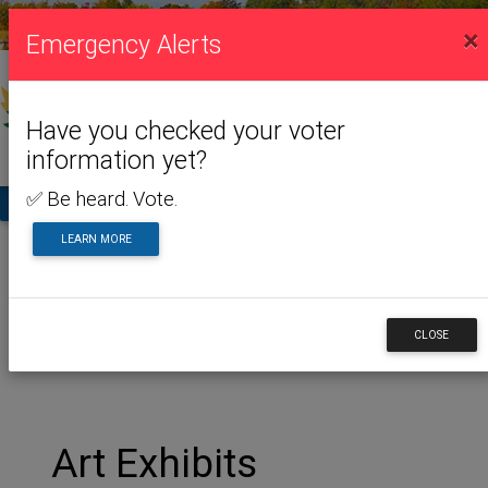
VISITING US
×
Emergency Alerts
Have you checked your voter
information yet?
✅ Be heard. Vote.
TA
LEARN MORE
Home
Visiting Us
Art Gallery
Art Exhibits
Art Exhibits
CLOSE
Art Exhibits