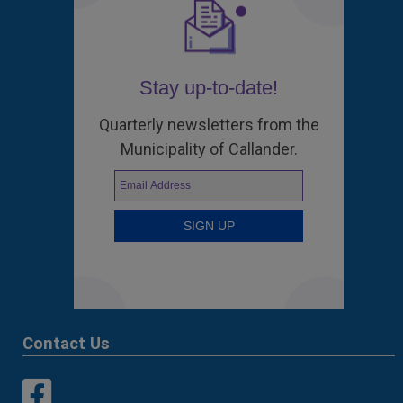
Stay up-to-date!
Quarterly newsletters from the
Municipality of Callander.
Contact Us
This link opens in a new window
This link opens in a new window