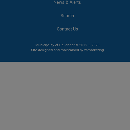
News & Alerts
Search
Contact Us
Municipality of Callander © 2019 – 2026
This link opens 
This link opens 
Site designed and maintained by
vsmarketing